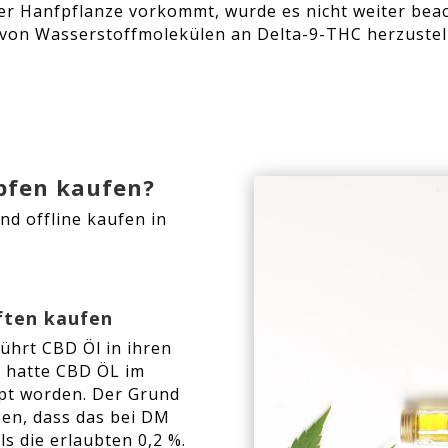
der Hanfpflanze vorkommt, wurde es nicht weiter be
von Wasserstoffmolekülen an Delta-9-THC herzustell
pfen kaufen?
nd offline kaufen in
ften kaufen
ührt CBD Öl in ihren
 hatte CBD ÖL im
ppt worden. Der Grund
ben, dass das bei DM
s die erlaubten 0,2 %.