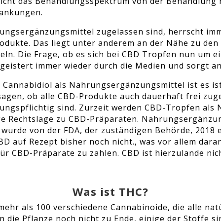
eicht das Behandlungsspektrum von der Behandlung 
rankungen.
ungsergänzungsmittel zugelassen sind, herrscht imm
Produkte. Das liegt unter anderem an der Nähe zu de
eln. Die Frage, ob es sich bei CBD Tropfen nun um ei
eistert immer wieder durch die Medien und sorgt an
Cannabidiol als Nahrungsergänzungsmittel ist es ist
sagen, ob alle CBD-Produkte auch dauerhaft frei zuge
ibungspflichtig sind. Zurzeit werden CBD-Tropfen al
ge Rechtslage zu CBD-Präparaten. Nahrungsergänzung
A wurde von der FDA, der zuständigen Behörde, 2018 e
D auf Rezept bisher noch nicht., was vor allem daran 
ür CBD-Präparate zu zahlen. CBD ist hierzulande nich
Was ist THC?
 mehr als 100 verschiedene Cannabinoide, die alle na
n die Pflanze noch nicht zu Ende, einige der Stoffe 