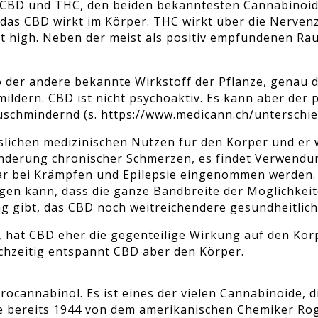
CBD und THC, den beiden bekanntesten Cannabinoide
 das CBD wirkt im Körper. THC wirkt über die Nervenz
t high. Neben der meist als positiv empfundenen R
 der andere bekannte Wirkstoff der Pflanze, genau 
ldern. CBD ist nicht psychoaktiv. Es kann aber der
schmindernd (s. https://www.medicann.ch/unterschie
slichen medizinischen Nutzen für den Körper und er 
Linderung chronischer Schmerzen, es findet Verwend
ar bei Krämpfen und Epilepsie eingenommen werden.
gen kann, dass die ganze Bandbreite der Möglichkei
 gibt, das CBD noch weitreichendere gesundheitliche 
hat CBD eher die gegenteilige Wirkung auf den Körp
eichzeitig entspannt CBD aber den Körper.
ocannabinol. Es ist eines der vielen Cannabinoide, di
 bereits 1944 von dem amerikanischen Chemiker Rog