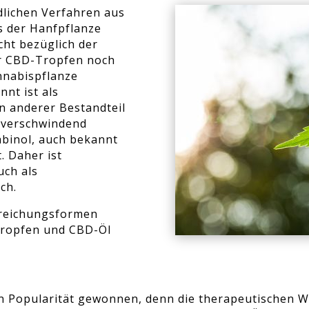
dlichen Verfahren aus
s der Hanfpflanze
cht bezüglich der
er CBD-Tropfen noch
annabispflanze
nt ist als
n anderer Bestandteil
r verschwindend
abinol, auch bekannt
. Daher ist
uch als
ch.
rreichungsformen
Tropfen und CBD-Öl
n Popularität gewonnen, denn die therapeutischen Wi